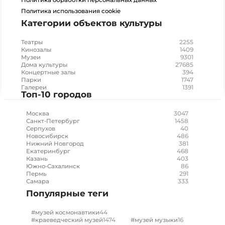
Политика обработки персональных данных
Политика использования cookie
Категории объектов культуры
2255
Театры
1409
Кинозалы
9301
Музеи
27685
Дома культуры
394
Концертные залы
1747
Парки
1391
Галереи
Топ-10 городов
3047
Москва
1458
Санкт-Петербург
40
Серпухов
486
Новосибирск
381
Нижний Новгород
468
Екатеринбург
403
Казань
86
Южно-Сахалинск
291
Пермь
333
Самара
Популярные теги
44
#музей космонавтики
1474
16
#краеведческий музей
#музей музыки