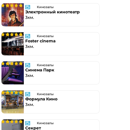
Кинозалы
Электронный кинотеатр
3км.
Кинозалы
Foster cinema
3км.
Кинозалы
Синема Парк
3км.
Кинозалы
Формула Кино
3км.
Кинозалы
Секрет