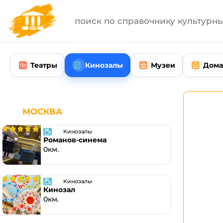
Театры
Кинозалы
Музеи
Дома
МОСКВА
Кинозалы
Романов-синема
0км.
Кинозалы
Кинозал
0км.