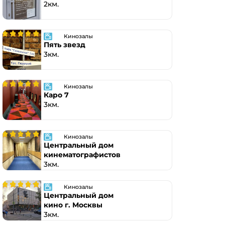
2км.
Кинозалы
Пять звезд
3км.
Кинозалы
Каро 7
3км.
Кинозалы
Центральный дом
кинематографистов
3км.
Кинозалы
Центральный дом
кино г. Москвы
3км.