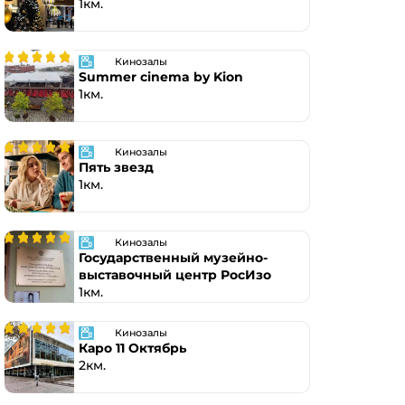
1км.
Кинозалы
Summer cinema by Kion
1км.
Кинозалы
Пять звезд
1км.
Кинозалы
Гоcударственный музейно-
выставочный центр РосИзо
1км.
Кинозалы
Каро 11 Октябрь
2км.