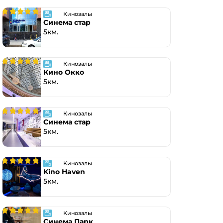
Кинозалы
Синема стар
5км.
Кинозалы
Кино Окко
5км.
Кинозалы
Синема стар
5км.
Кинозалы
Kino Haven
5км.
Кинозалы
Синема Парк