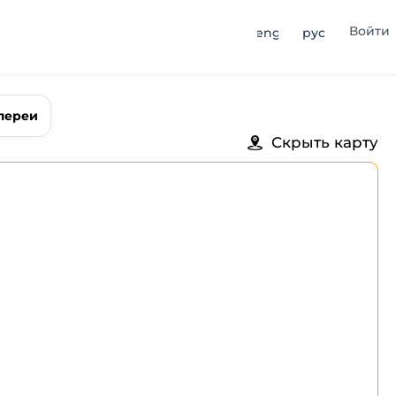
Войти
eng
рус
лереи
Скрыть карту