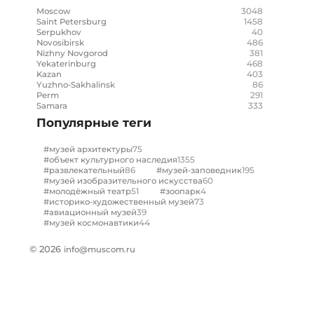
3048
Moscow
1458
Saint Petersburg
40
Serpukhov
486
Novosibirsk
381
Nizhny Novgorod
468
Yekaterinburg
403
Kazan
86
Yuzhno-Sakhalinsk
291
Perm
333
Samara
Популярные теги
75
#музей архитектуры
1355
#объект культурного наследия
86
195
#развлекательный
#музей-заповедник
60
#музей изобразительного искусства
51
4
#молодёжный театр
#зоопарк
73
#историко-художественный музей
39
#авиационный музей
44
#музей космонавтики
© 2026
info@muscom.ru