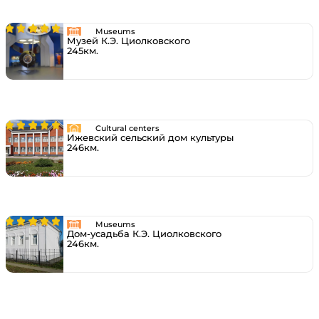
Museums
Музей К.Э. Циолковского
245км.
Cultural centers
Ижевский сельский дом культуры
246км.
Museums
Дом-усадьба К.Э. Циолковского
246км.