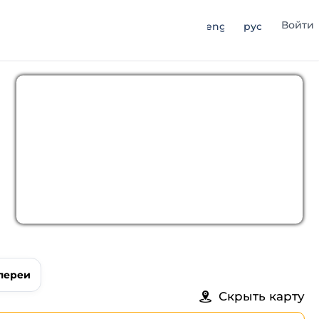
Войти
eng
рус
лереи
Скрыть карту