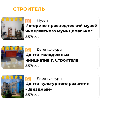
СТРОИТЕЛЬ
Музеи
Историко-краеведческий музей
Яковлевского муниципального
округа
557км.
Дома культуры
Центр молодежных
инициатив г. Строителя
557км.
Дома культуры
Центр культурного развития
«Звездный»
557км.