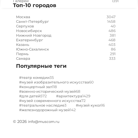
1391
Галереи
Топ-10 городов
3047
Москва
1458
Санкт-Петербург
40
Серпухов
486
Новосибирск
381
Нижний Новгород
468
Екатеринбург
403
Казань
86
Южно-Сахалинск
291
Пермь
333
Самара
Популярные теги
35
#театр комедии
60
#музей изобразительного искусства
118
#концертный зал
68
#военно-исторический музей
572
1429
#для детей
#архитектура
72
#музей современного искусства
3
16
#театральное наследие
#музей кукол
142
#железнодорожный музей
© 2026
info@muscom.ru