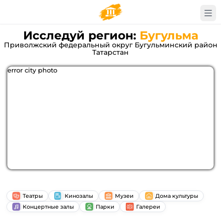
Исследуй регион:
Бугульма
Приволжский федеральный округ Бугульминский район
Татарстан
error city photo
Театры
Кинозалы
Музеи
Дома культуры
Концертные залы
Парки
Галереи