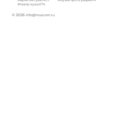
#архитектура
#музей фотографии
174
#театр кукол
© 2026
info@muscom.ru