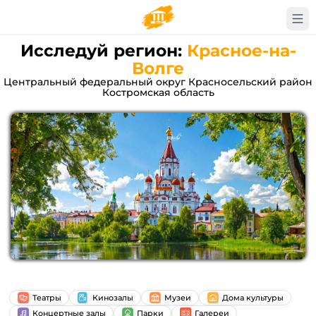
Исследуй регион:
Красное-на-
Волге
Центральный федеральный округ Красносельский район
Костромская область
Театры
Кинозалы
Музеи
Дома культуры
Концертные залы
Парки
Галереи