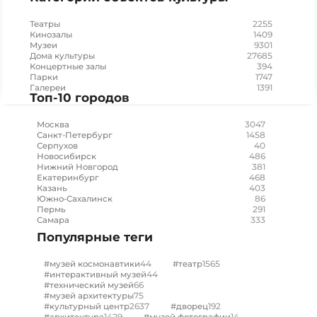
2255
Театры
1409
Кинозалы
9301
Музеи
27685
Дома культуры
394
Концертные залы
1747
Парки
1391
Галереи
Топ-10 городов
3047
Москва
1458
Санкт-Петербург
40
Серпухов
486
Новосибирск
381
Нижний Новгород
468
Екатеринбург
403
Казань
86
Южно-Сахалинск
291
Пермь
333
Самара
Популярные теги
44
1565
#музей космонавтики
#театр
44
#интерактивный музей
66
#технический музей
75
#музей архитектуры
2637
192
#культурный центр
#дворец
1429
14