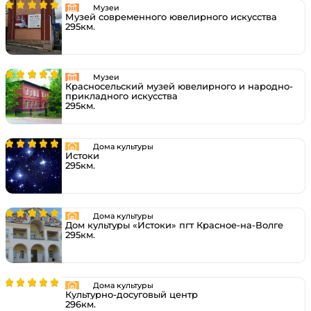
Музеи
Музей современного ювелирного искусства
295км.
Музеи
Красносельский музей ювелирного и народно-
прикладного искусства
295км.
Дома культуры
Истоки
295км.
Дома культуры
Дом культуры «Истоки» пгт Красное-на-Волге
295км.
Дома культуры
Культурно-досуговый центр
296км.