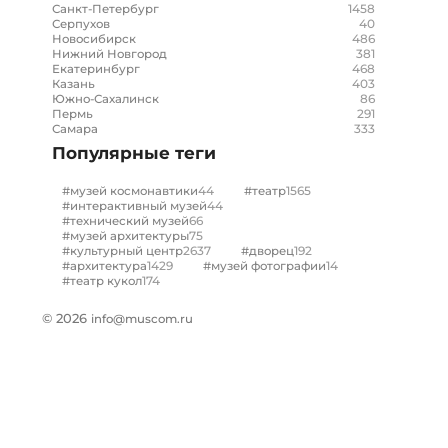
1458
Санкт-Петербург
40
Серпухов
486
Новосибирск
381
Нижний Новгород
468
Екатеринбург
403
Казань
86
Южно-Сахалинск
291
Пермь
333
Самара
Популярные теги
44
1565
#музей космонавтики
#театр
44
#интерактивный музей
66
#технический музей
75
#музей архитектуры
2637
192
#культурный центр
#дворец
1429
14
#архитектура
#музей фотографии
174
#театр кукол
© 2026
info@muscom.ru