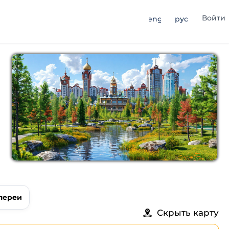
Войти
eng
рус
лереи
Скрыть карту