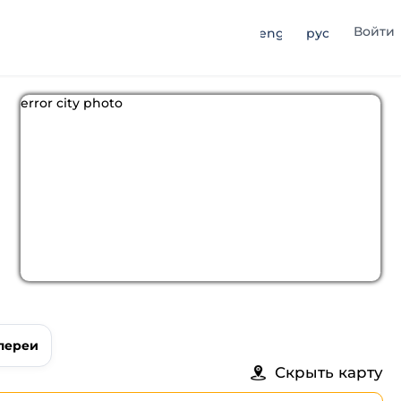
Войти
eng
рус
error city photo
лереи
Скрыть карту