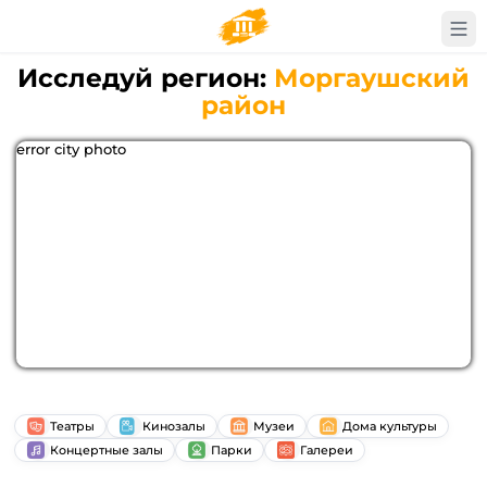
Исследуй регион:
Моргаушский
район
error city photo
Театры
Кинозалы
Музеи
Дома культуры
Концертные залы
Парки
Галереи