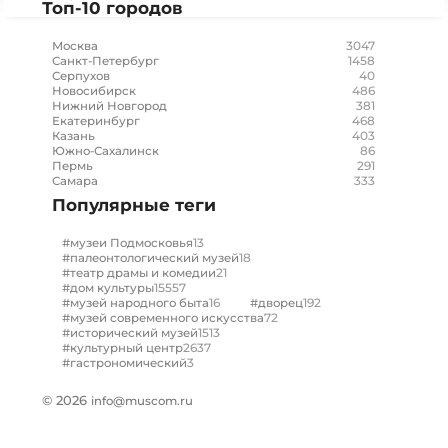
Топ-10 городов
3047
Москва
1458
Санкт-Петербург
40
Серпухов
486
Новосибирск
381
Нижний Новгород
468
Екатеринбург
403
Казань
86
Южно-Сахалинск
291
Пермь
333
Самара
Популярные теги
13
#музеи Подмосковья
18
#палеонтологический музей
21
#театр драмы и комедии
15557
#дом культуры
16
192
#музей народного быта
#дворец
72
#музей современного искусства
1513
#исторический музей
2637
#культурный центр
3
#гастрономический
© 2026
info@muscom.ru