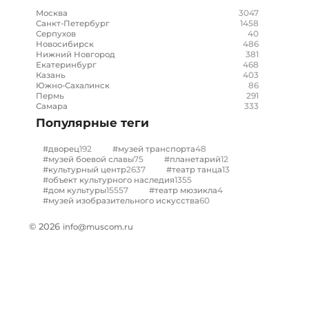
3047
Москва
1458
Санкт-Петербург
40
Серпухов
486
Новосибирск
381
Нижний Новгород
468
Екатеринбург
403
Казань
86
Южно-Сахалинск
291
Пермь
333
Самара
Популярные теги
192
48
#дворец
#музей транспорта
75
12
#музей боевой славы
#планетарий
2637
13
#культурный центр
#театр танца
1355
#объект культурного наследия
15557
4
#дом культуры
#театр мюзикла
60
#музей изобразительного искусства
© 2026
info@muscom.ru