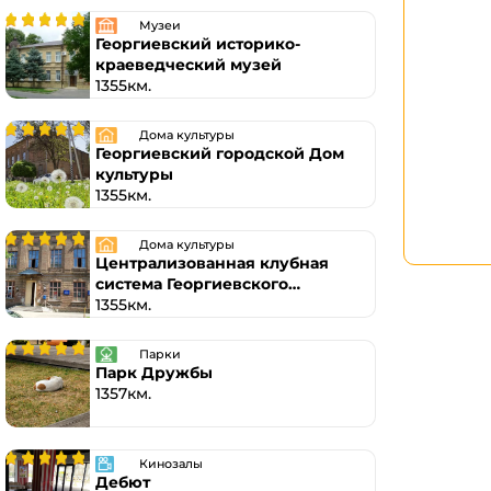
Музеи
Георгиевский историко-
краеведческий музей
1355км.
Дома культуры
Георгиевский городской Дом
культуры
1355км.
Дома культуры
Централизованная клубная
система Георгиевского
городского округа
1355км.
Парки
Парк Дружбы
1357км.
Кинозалы
Дебют