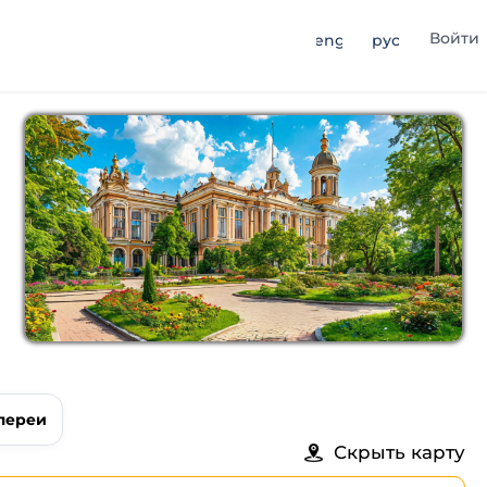
Войти
eng
рус
лереи
Скрыть карту