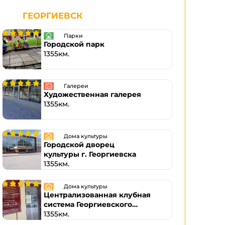
ГЕОРГИЕВСК
Парки
Городской парк
1355км.
Галереи
Художественная галерея
1355км.
Дома культуры
Городской дворец
культуры г. Георгиевска
1355км.
Дома культуры
Централизованная клубная
система Георгиевского
городского округа
1355км.