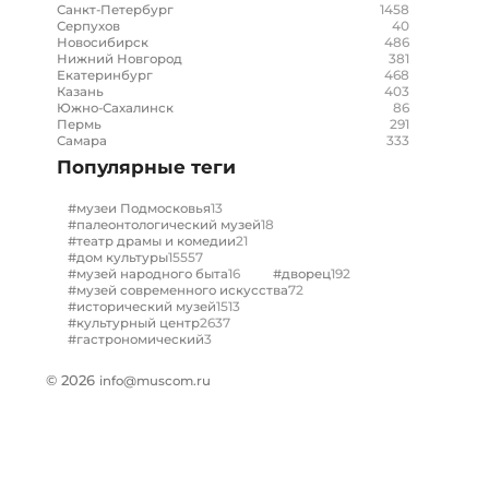
1458
Санкт-Петербург
40
Серпухов
486
Новосибирск
381
Нижний Новгород
468
Екатеринбург
403
Казань
86
Южно-Сахалинск
291
Пермь
333
Самара
Популярные теги
13
#музеи Подмосковья
18
#палеонтологический музей
21
#театр драмы и комедии
15557
#дом культуры
16
192
#музей народного быта
#дворец
72
#музей современного искусства
1513
#исторический музей
2637
#культурный центр
3
#гастрономический
© 2026
info@muscom.ru