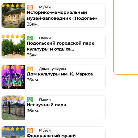
Музеи
Историко-мемориальный
музей-заповедник «Подолье»
35км.
Парки
Подольский городской парк
культуры и отдыха
им. В.В. Талалихина
35км.
Дома культуры
Дом культуры им. К. Маркса
36км.
Парки
Нескучный парк
36км.
Музеи
Федеральный музей