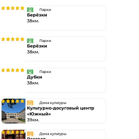
Парки
Берёзки
38км.
Парки
Берёзки
38км.
Парки
Дубки
38км.
Дома культуры
Культурно-досуговый центр
«Южный»
39км.
Дома культуры