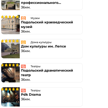
профессионального
образования г. Подольск
36км.
Музеи
Подольский краеведческий
музей
36км.
Дома культуры
Дом культуры им. Лепсе
36км.
Театры
Подольский драматический
театр
36км.
Театры
Pdk Drama
36км.