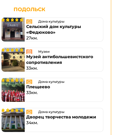
ПОДОЛЬСК
Дома культуры
Сельский дом культуры
«Федюково»
27км.
Музеи
Музей антибольшевистского
сопротивления
33км.
Дома культуры
Плещеево
33км.
Дома культуры
Дворец творчества молодежи
34км.