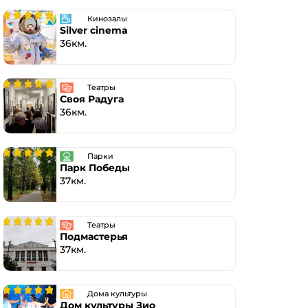
Кинозалы
Silver cinema
36км.
Театры
Своя Радуга
36км.
Парки
Парк Победы
37км.
Театры
Подмастерья
37км.
Дома культуры
Дом культуры Зио