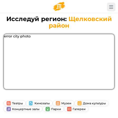
Исследуй регион:
Щелковский
район
error city photo
Театры
Кинозалы
Музеи
Дома культуры
Концертные залы
Парки
Галереи