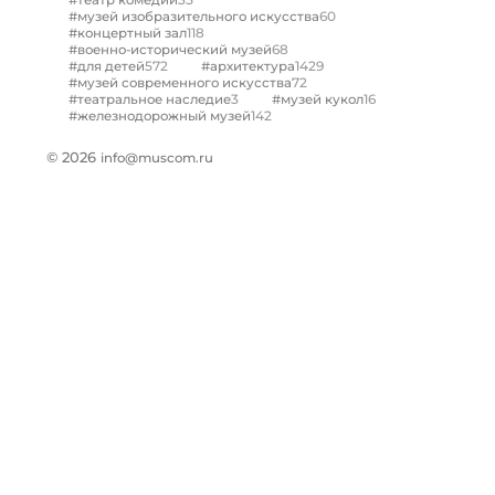
#театр комедии
60
#музей изобразительного искусства
118
#концертный зал
68
#военно-исторический музей
572
1429
#для детей
#архитектура
72
#музей современного искусства
3
16
#театральное наследие
#музей кукол
142
#железнодорожный музей
© 2026
info@muscom.ru