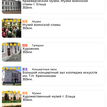
Краеведческий музей, Музей воинской
славы г. Ельца
353км.
Музеи
Музей воинской славы
353км.
Галереи
Художник
353км.
Концертные залы
Большой концертный зал колледжа искусств
им. Т.Н. Хренникова
353км.
Музеи
Художественный музей г. Ельца
353км.