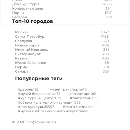
27685
Дома культуры
394
Концертные залы
1747
Парки
1391
Галереи
Топ-10 городов
3047
Москва
1458
Санкт-Петербург
40
Серпухов
486
Новосибирск
381
Нижний Новгород
468
Екатеринбург
403
Казань
86
Южно-Сахалинск
291
Пермь
333
Самара
Популярные теги
192
48
#дворец
#музей транспорта
75
12
#музей боевой славы
#планетарий
2637
13
#культурный центр
#театр танца
1355
#объект культурного наследия
15557
4
#дом культуры
#театр мюзикла
60
#музей изобразительного искусства
© 2026
info@muscom.ru