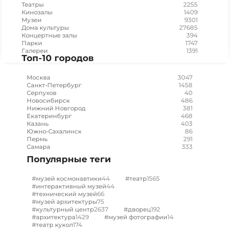
2255
Театры
1409
Кинозалы
9301
Музеи
27685
Дома культуры
394
Концертные залы
1747
Парки
1391
Галереи
Топ-10 городов
3047
Москва
1458
Санкт-Петербург
40
Серпухов
486
Новосибирск
381
Нижний Новгород
468
Екатеринбург
403
Казань
86
Южно-Сахалинск
291
Пермь
333
Самара
Популярные теги
44
1565
#музей космонавтики
#театр
44
#интерактивный музей
66
#технический музей
75
#музей архитектуры
2637
192
#культурный центр
#дворец
1429
14
#архитектура
#музей фотографии
174
#театр кукол