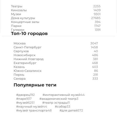
2255
Театры
1409
Кинозалы
9301
Музеи
27685
Дома культуры
394
Концертные залы
1747
Парки
1391
Галереи
Топ-10 городов
3047
Москва
1458
Санкт-Петербург
40
Серпухов
486
Новосибирск
381
Нижний Новгород
468
Екатеринбург
403
Казань
86
Южно-Сахалинск
291
Пермь
333
Самара
Популярные теги
192
44
#дворец
#интерактивный музей
937
3
#парк
#академический театр
6251
11
#музей
#театр эстрады
44
33
#научный музей
#собор
48
572
#музей транспорта
#для детей