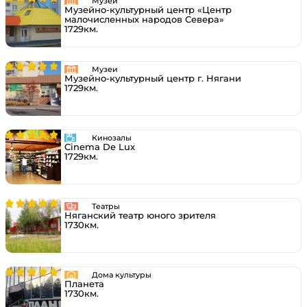
Музеи
Музейно-культурный центр «Центр
малочисленных народов Севера»
1729км.
Музеи
Музейно-культурный центр г. Нягани
1729км.
Кинозалы
Cinema De Lux
1729км.
Театры
Няганский театр юного зрителя
1730км.
Дома культуры
Планета
1730км.