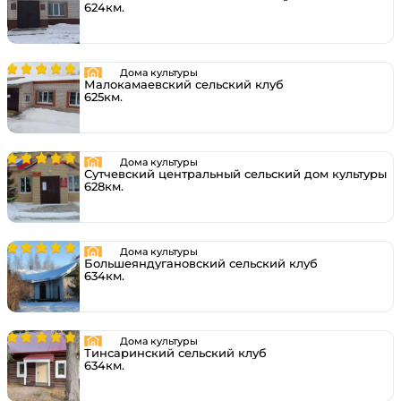
624км.
Дома культуры
Малокамаевский сельский клуб
625км.
Дома культуры
Сутчевский центральный сельский дом культуры
628км.
Дома культуры
Большеяндугановский сельский клуб
634км.
Дома культуры
Тинсаринский сельский клуб
634км.