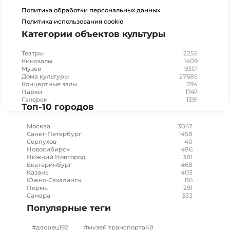
Политика обработки персональных данных
Политика использования cookie
Категории объектов культуры
2255
Театры
1409
Кинозалы
9301
Музеи
27685
Дома культуры
394
Концертные залы
1747
Парки
1391
Галереи
Топ-10 городов
3047
Москва
1458
Санкт-Петербург
40
Серпухов
486
Новосибирск
381
Нижний Новгород
468
Екатеринбург
403
Казань
86
Южно-Сахалинск
291
Пермь
333
Самара
Популярные теги
192
48
#дворец
#музей транспорта