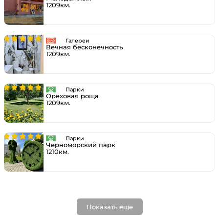
1209км.
Галереи
Вечная бесконечность
1209км.
Парки
Ореховая роща
1209км.
Парки
Черноморский парк
1210км.
Показать ещё