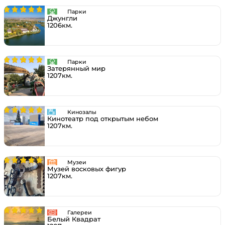
Парки
Джунгли
1206км.
Парки
Затерянный мир
1207км.
Кинозалы
Кинотеатр под открытым небом
1207км.
Музеи
Музей восковых фигур
1207км.
Галереи
Белый Квадрат