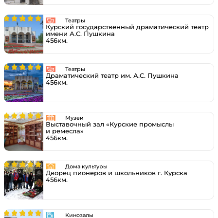
Театры
Курский государственный драматический театр
имени А.С. Пушкина
456км.
Театры
Драматический театр им. А.С. Пушкина
456км.
Музеи
Выставочный зал «Курские промыслы
и ремесла»
456км.
Дома культуры
Дворец пионеров и школьников г. Курска
456км.
Кинозалы