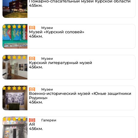
Пожарно-спасательный музей Курской области
455км.
Музеи
Музей «Курский соловей»
456км.
Музеи
Курский литературный музей
456км.
Музеи
Военно-исторический музей «Юные защитники
Родины»
456км.
Галереи
АЯ
456км.