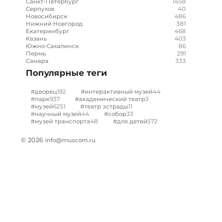
1458
Санкт-Петербург
40
Серпухов
486
Новосибирск
381
Нижний Новгород
468
Екатеринбург
403
Казань
86
Южно-Сахалинск
291
Пермь
333
Самара
Популярные теги
192
44
#дворец
#интерактивный музей
937
3
#парк
#академический театр
6251
11
#музей
#театр эстрады
44
33
#научный музей
#собор
48
572
#музей транспорта
#для детей
© 2026
info@muscom.ru