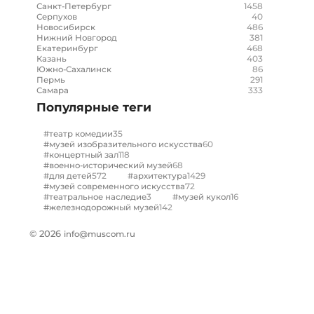
1458
Санкт-Петербург
40
Серпухов
486
Новосибирск
381
Нижний Новгород
468
Екатеринбург
403
Казань
86
Южно-Сахалинск
291
Пермь
333
Самара
Популярные теги
35
#театр комедии
60
#музей изобразительного искусства
118
#концертный зал
68
#военно-исторический музей
572
1429
#для детей
#архитектура
72
#музей современного искусства
3
16
#театральное наследие
#музей кукол
142
#железнодорожный музей
© 2026
info@muscom.ru