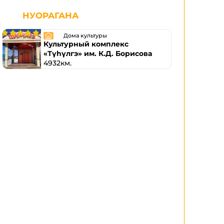
НУОРАГАНА
Дома культуры
Культурный комплекс
«Түһүлгэ» им. К.Д. Борисова
4932км.