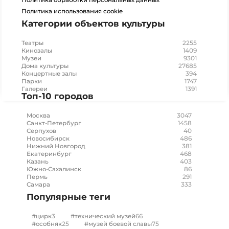
Политика обработки персональных данных
Политика использования cookie
Категории объектов культуры
2255
Театры
1409
Кинозалы
9301
Музеи
27685
Дома культуры
394
Концертные залы
1747
Парки
1391
Галереи
Топ-10 городов
3047
Москва
1458
Санкт-Петербург
40
Серпухов
486
Новосибирск
381
Нижний Новгород
468
Екатеринбург
403
Казань
86
Южно-Сахалинск
291
Пермь
333
Самара
Популярные теги
3
66
#цирк
#технический музей
25
75
#особняк
#музей боевой славы