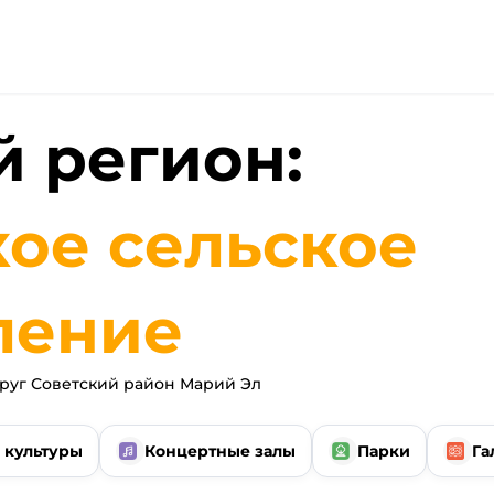
 регион:
ое сельское
ление
уг Советский район Марий Эл
 культуры
Концертные залы
Парки
Га