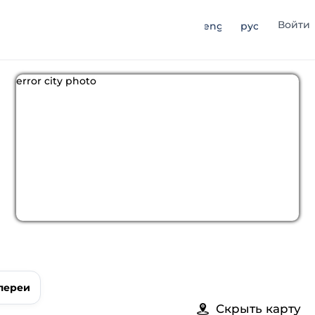
Войти
eng
рус
error city photo
лереи
Скрыть карту