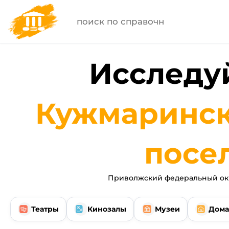
Исследуй
Кужмаринск
посе
Приволжский федеральный окр
Театры
Кинозалы
Музеи
Дома