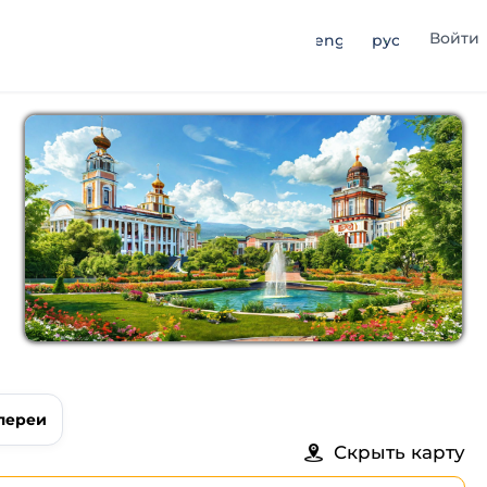
Войти
eng
рус
лереи
Скрыть карту