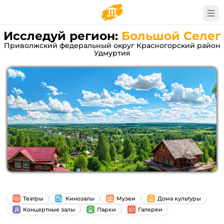
Исследуй регион:
Большой Селег
Приволжский федеральный округ Красногорский район
Удмуртия
Театры
Кинозалы
Музеи
Дома культуры
Концертные залы
Парки
Галереи