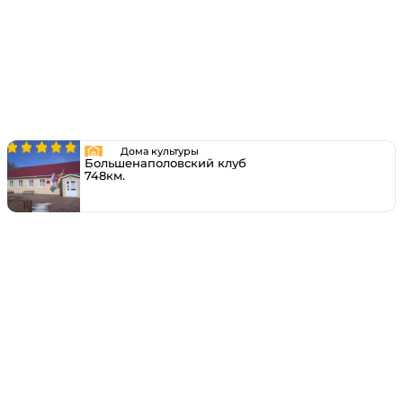
Дома культуры
Большенаполовский клуб
748км.