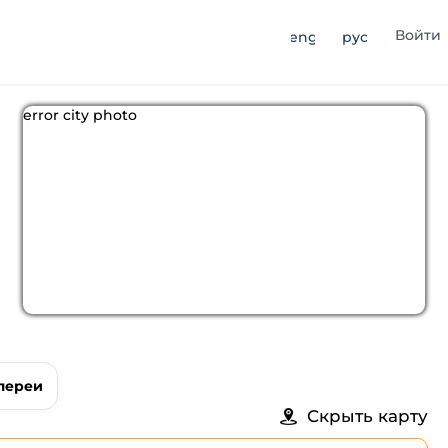
Войти
eng
рус
error city photo
лереи
Скрыть карту