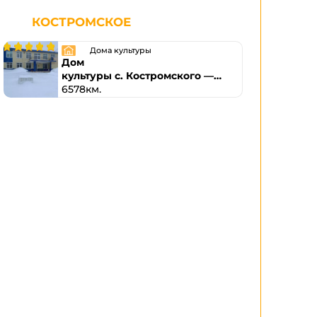
КОСТРОМСКОЕ
Дома культуры
Дом
культуры с. Костромского —
филиал № 6
6578км.