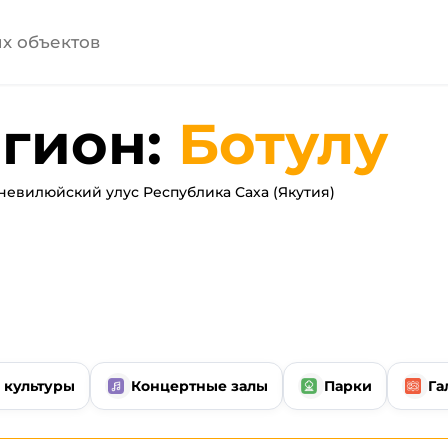
гион:
Ботулу
евилюйский улус Республика Саха (Якутия)
 культуры
Концертные залы
Парки
Га