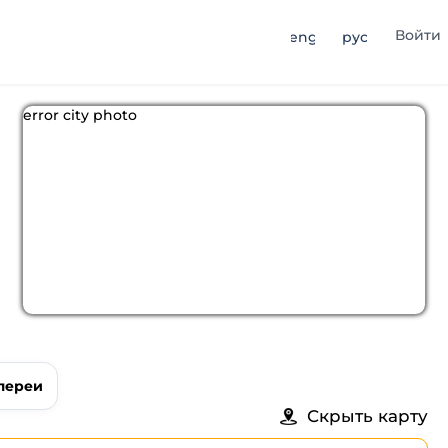
Войти
eng
рус
error city photo
лереи
Скрыть карту