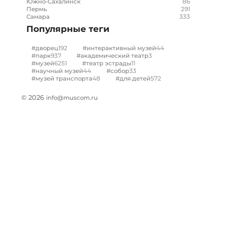
86
Южно-Сахалинск
291
Пермь
333
Самара
Популярные теги
192
44
#дворец
#интерактивный музей
937
3
#парк
#академический театр
6251
11
#музей
#театр эстрады
44
33
#научный музей
#собор
48
572
#музей транспорта
#для детей
© 2026
info@muscom.ru