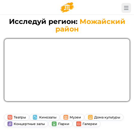
Исследуй регион:
Можайский
район
Театры
Кинозалы
Музеи
Дома культуры
Концертные залы
Парки
Галереи