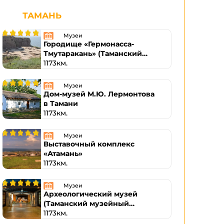
ТАМАНЬ
Музеи
Городище «Гермонасса-
Тмутаракань» (Таманский
музейный комплекс)
1173км.
Музеи
Дом-музей М.Ю. Лермонтова
в Тамани
1173км.
Музеи
Выставочный комплекс
«Атамань»
1173км.
Музеи
Археологический музей
(Таманский музейный
комплекс)
1173км.