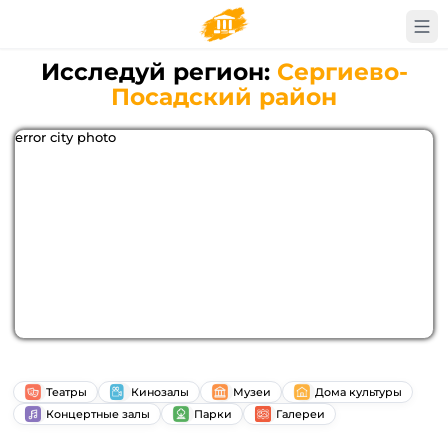
Исследуй регион:
Сергиево-
Посадский район
error city photo
Театры
Кинозалы
Музеи
Дома культуры
Концертные залы
Парки
Галереи