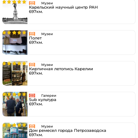
Музеи
Карельский научный центр РАН
697км.
Музеи
Полет
697км.
Музеи
Кирпичная летопись Карелии
697км.
Галереи
Sub культура
697км.
Музеи
Дом ремесел города Петрозаводска
697км.