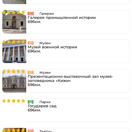
Галереи
Галерея промышленной истории
696км.
Музеи
Музей военной истории
696км.
Музеи
Презентационно-выставочный зал музея-
заповедника «Кижи»
696км.
Парки
Государев сад
696км.
Театры