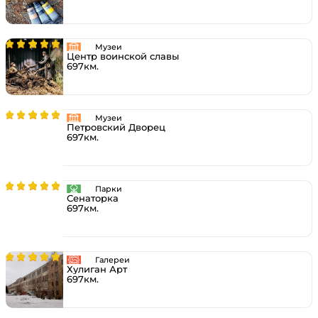
Музеи
Центр воинской славы
697км.
Музеи
Петровский Дворец
697км.
Парки
Сенаторка
697км.
Галереи
Хулиган Арт
697км.