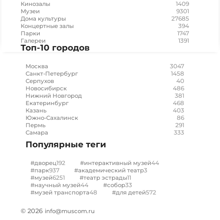
1409
Кинозалы
9301
Музеи
27685
Дома культуры
394
Концертные залы
1747
Парки
1391
Галереи
Топ-10 городов
3047
Москва
1458
Санкт-Петербург
40
Серпухов
486
Новосибирск
381
Нижний Новгород
468
Екатеринбург
403
Казань
86
Южно-Сахалинск
291
Пермь
333
Самара
Популярные теги
192
44
#дворец
#интерактивный музей
937
3
#парк
#академический театр
6251
11
#музей
#театр эстрады
44
33
#научный музей
#собор
48
572
#музей транспорта
#для детей
© 2026
info@muscom.ru