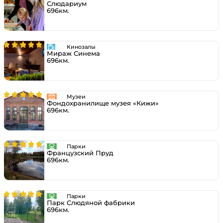
Слюдариум
696км.
Кинозалы
Мираж Синема
696км.
Музеи
Фондохранилище музея «Кижи»
696км.
Парки
Французский Пруд
696км.
Парки
Парк Слюдяной фабрики
696км.