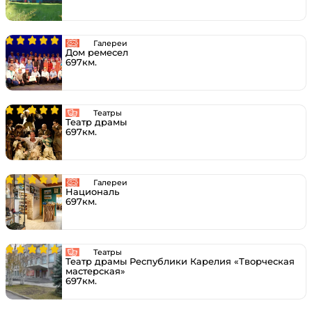
Галереи
Дом ремесел
697км.
Театры
Театр драмы
697км.
Галереи
Националь
697км.
Театры
Театр драмы Республики Карелия «Творческая
мастерская»
697км.