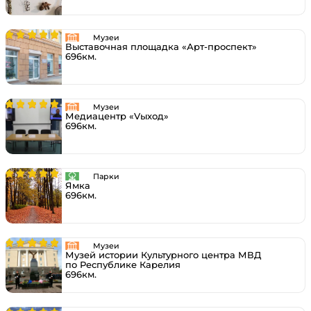
Музеи
Выставочная площадка «Арт-проспект»
696км.
Музеи
Медиацентр «Vыход»
696км.
Парки
Ямка
696км.
Музеи
Музей истории Культурного центра МВД
по Республике Карелия
696км.