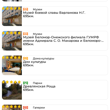
Музеи
Музей боевой славы Варламова Н.Г.
695км.
Музеи
Музей Беломор-Онежского филиала ГУМРФ
имени Адмирала С. О. Макарова и Беломоро-
Онежского судоходства
695км.
Дома культуры
Дом культуры
695км.
Парки
Древлянская Роща
695км.
Галереи