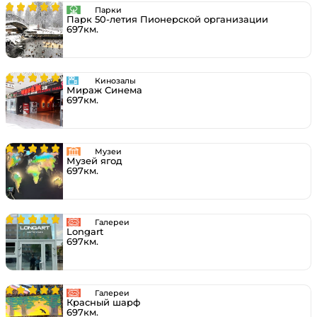
Парки
Парк 50-летия Пионерской организации
697км.
Кинозалы
Мираж Синема
697км.
Музеи
Музей ягод
697км.
Галереи
Longart
697км.
Галереи
Красный шарф
697км.