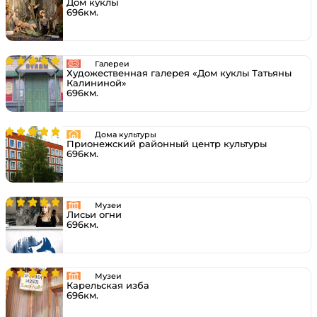
Дом куклы
696км.
Галереи
Художественная галерея «Дом куклы Татьяны
Калининой»
696км.
Дома культуры
Прионежский районный центр культуры
696км.
Музеи
Лисьи огни
696км.
Музеи
Карельская изба
696км.