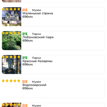
Музеи
Маленькая страна
696км.
Парки
Лобановский парк
696км.
Парки
Красные Казармы
696км.
Музеи
Водлозерский
696км.
Музеи