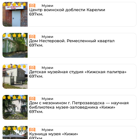
Музеи
Центр воинской доблести Карелии
697км.
Музеи
Дом Нестеровой. Ремесленный квартал
697км.
Музеи
Детская музейная студия «Кижская палитра»
697км.
Музеи
Дом с мезонином г. Петрозаводска — научная
библиотека музея-заповедника «Кижи»
697км.
Музеи
Кузница музея «Кижи»
697км.