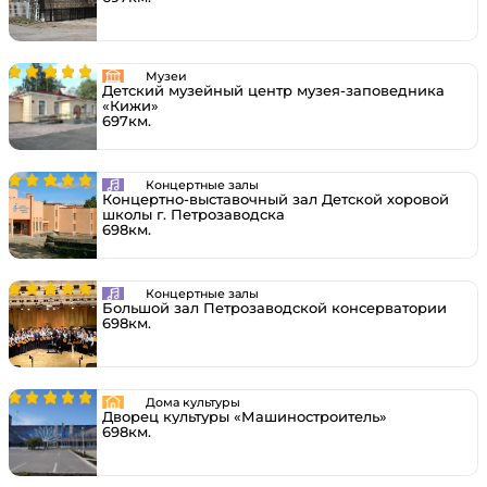
Музеи
Детский музейный центр музея-заповедника
«Кижи»
697км.
Концертные залы
Концертно-выставочный зал Детской хоровой
школы г. Петрозаводска
698км.
Концертные залы
Большой зал Петрозаводской консерватории
698км.
Дома культуры
Дворец культуры «Машиностроитель»
698км.