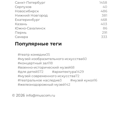
1458
Санкт-Петербург
40
Серпухов
486
Новосибирск
381
Нижний Новгород
468
Екатеринбург
403
Казань
86
Южно-Сахалинск
291
Пермь
333
Самара
Популярные теги
35
#театр комедии
60
#музей изобразительного искусства
118
#концертный зал
68
#военно-исторический музей
572
1429
#для детей
#архитектура
72
#музей современного искусства
3
16
#театральное наследие
#музей кукол
142
#железнодорожный музей
© 2026
info@muscom.ru