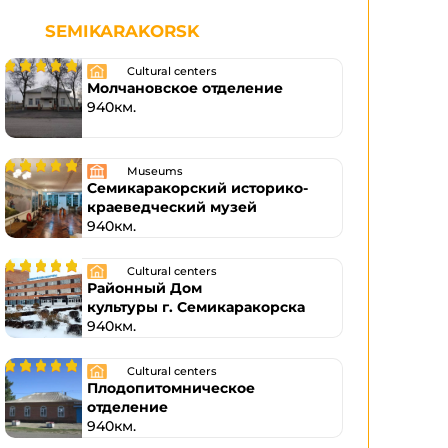
SEMIKARAKORSK
Cultural centers
Молчановское отделение
940км.
Museums
Семикаракорский историко-
краеведческий музей
940км.
Cultural centers
Районный Дом
культуры г. Семикаракорска
940км.
Cultural centers
Плодопитомническое
отделение
940км.