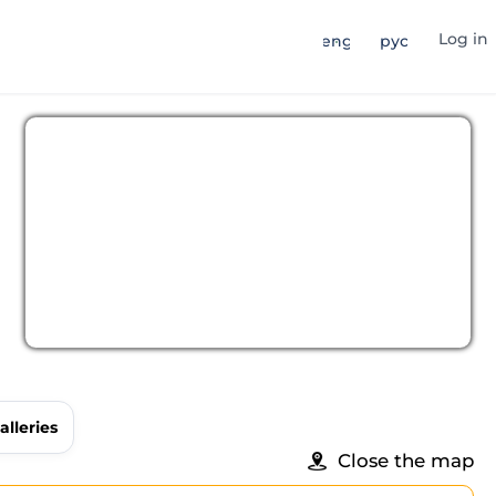
Log in
eng
рус
alleries
Close the map