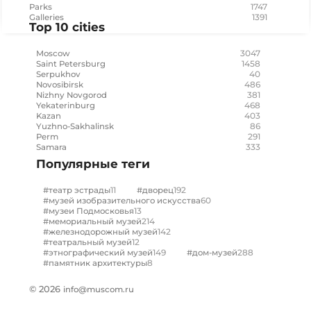
1747
Parks
1391
Galleries
Top 10 cities
3047
Moscow
1458
Saint Petersburg
40
Serpukhov
486
Novosibirsk
381
Nizhny Novgorod
468
Yekaterinburg
403
Kazan
86
Yuzhno-Sakhalinsk
291
Perm
333
Samara
Популярные теги
11
192
#театр эстрады
#дворец
60
#музей изобразительного искусства
13
#музеи Подмосковья
214
#мемориальный музей
142
#железнодорожный музей
12
#театральный музей
149
288
#этнографический музей
#дом-музей
8
#памятник архитектуры
© 2026
info@muscom.ru