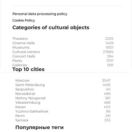
Personal data processing policy
Cookie Policy
Categories of cultural objects
2255
Theaters
1409
Cinema Halls
9301
Museums
27685
Cultural centers
394
Concert Halls
1747
Parks
1391
Galleries
Top 10 cities
3047
Moscow
1458
Saint Petersburg
40
Serpukhov
486
Novosibirsk
381
Nizhny Novgorod
468
Yekaterinburg
403
Kazan
86
Yuzhno-Sakhalinsk
291
Perm
333
Samara
Популярные теги