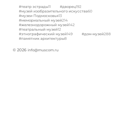
11
192
#театр эстрады
#дворец
60
#музей изобразительного искусства
13
#музеи Подмосковья
214
#мемориальный музей
142
#железнодорожный музей
12
#театральный музей
149
288
#этнографический музей
#дом-музей
8
#памятник архитектуры
© 2026
info@muscom.ru