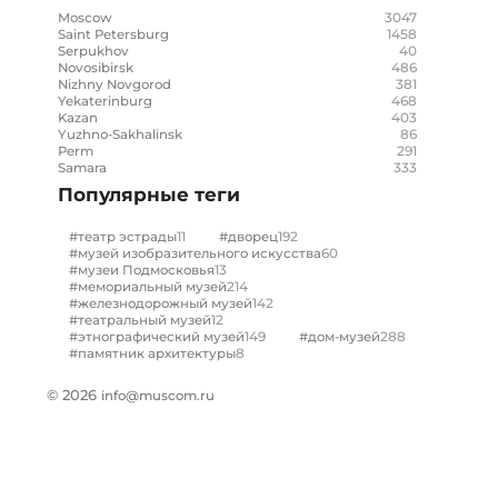
3047
Moscow
1458
Saint Petersburg
40
Serpukhov
486
Novosibirsk
381
Nizhny Novgorod
468
Yekaterinburg
403
Kazan
86
Yuzhno-Sakhalinsk
291
Perm
333
Samara
Популярные теги
11
192
#театр эстрады
#дворец
60
#музей изобразительного искусства
13
#музеи Подмосковья
214
#мемориальный музей
142
#железнодорожный музей
12
#театральный музей
149
288
#этнографический музей
#дом-музей
8
#памятник архитектуры
© 2026
info@muscom.ru