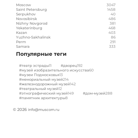
3047
Moscow
1458
Saint Petersburg
40
Serpukhov
486
Novosibirsk
381
Nizhny Novgorod
468
Yekaterinburg
403
Kazan
86
Yuzhno-Sakhalinsk
291
Perm
333
Samara
Популярные теги
11
192
#театр эстрады
#дворец
60
#музей изобразительного искусства
13
#музеи Подмосковья
214
#мемориальный музей
142
#железнодорожный музей
12
#театральный музей
149
288
#этнографический музей
#дом-музей
8
#памятник архитектуры
© 2026
info@muscom.ru