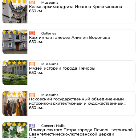
Museums
Келья архимандрита Иоанна Крестьянкина
650км.
Galleries
Картинная галерея Алипия Воронова
650км.
Museums
Музей истории города Печоры
650км.
Museums
Псковский государственный объединенный
историко-архитектурный и художественный
музей-заповедник
650км.
Concert Halls
Приход святого Петра города Печоры эстонской
Евангелистическо-лютеранской церкви