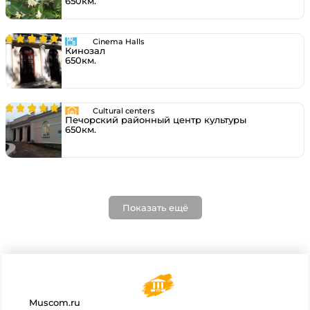
650км.
Cinema Halls
Кинозал
650км.
Cultural centers
Печорский районный центр культуры
650км.
Показать ещё
Muscom.ru