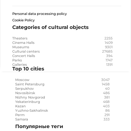
Personal data processing policy
Cookie Policy
Categories of cultural objects
2255
Theaters
1409
Cinema Halls
9301
Museums
27685
Cultural centers
394
Concert Halls
1747
Parks
1391
Galleries
Top 10 cities
3047
Moscow
1458
Saint Petersburg
40
Serpukhov
486
Novosibirsk
381
Nizhny Novgorod
468
Yekaterinburg
403
Kazan
86
Yuzhno-Sakhalinsk
291
Perm
333
Samara
Популярные теги