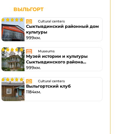
ВЫЛЬГОРТ
Cultural centers
Сыктывдинский районный дом
культуры
999км.
Museums
Музей истории и культуры
Сыктывдинского района
имени Э.А. Налимовой
999км.
Cultural centers
Выльгортский клуб
1184км.