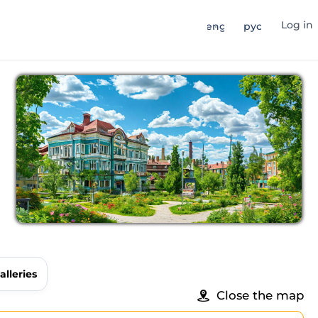
Log in
eng
рус
alleries
Close the map