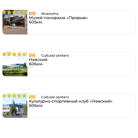
Museums
Музей-панорама «Прорыв»
605км.
Cultural centers
Невский
606км.
Cultural centers
Культурно-спортивный клуб «Невский»
606км.