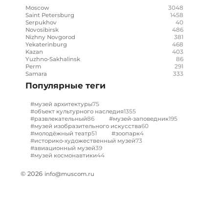
3048
Moscow
1458
Saint Petersburg
40
Serpukhov
486
Novosibirsk
381
Nizhny Novgorod
468
Yekaterinburg
403
Kazan
86
Yuzhno-Sakhalinsk
291
Perm
333
Samara
Популярные теги
75
#музей архитектуры
1355
#объект культурного наследия
86
195
#развлекательный
#музей-заповедник
60
#музей изобразительного искусства
51
4
#молодёжный театр
#зоопарк
73
#историко-художественный музей
39
#авиационный музей
44
#музей космонавтики
© 2026
info@muscom.ru