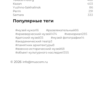
Yekaterinburg
403
Kazan
86
Yuzhno-Sakhalinsk
291
Perm
333
Samara
Популярные теги
16
86
#музей кукол
#развлекательный
1474
285
#краеведческий музей
#мемориал
35
14
#детский музей
#музей фотографии
3
#академический театр
8
#памятник архитектуры
68
#военно-исторический музей
1355
#объект культурного наследия
© 2026
info@muscom.ru