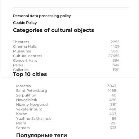
Personal data processing policy
Cookie Policy
Categories of cultural objects
2255
Theaters
1409
Cinema Halls
9301
Museums
27685
Cultural centers
394
Concert Halls
1747
Parks
1391
Galleries
Top 10 cities
3047
Moscow
1458
Saint Petersburg
40
Serpukhov
486
Novosibirsk
381
Nizhny Novgorod
468
Yekaterinburg
403
Kazan
86
Yuzhno-Sakhalinsk
291
Perm
333
Samara
Популярные теги