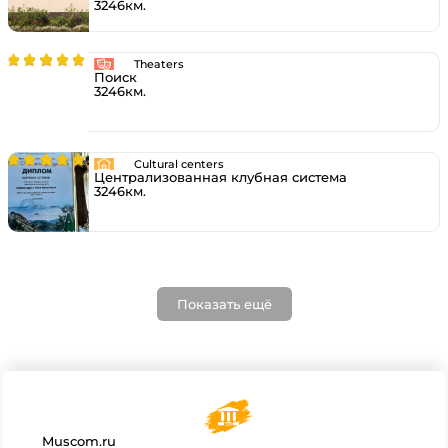
3246км.
Theaters
Поиск
3246км.
Cultural centers
Централизованная клубная система
3246км.
Показать ещё
Muscom.ru