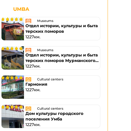
UMBA
Museums
Отдел истории, культуры и быта
терских поморов
1227км.
Museums
Отдел истории, культуры и быта
терских поморов Мурманского
областного краеведческого
1227км.
музея
Cultural centers
Гармония
1227км.
Cultural centers
Дом культуры городского
поселения Умба
1227км.