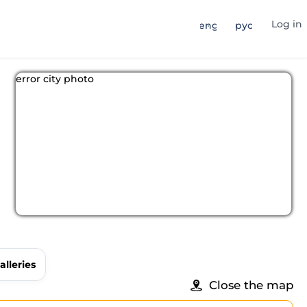
Log in
eng
рус
error city photo
alleries
Close the map