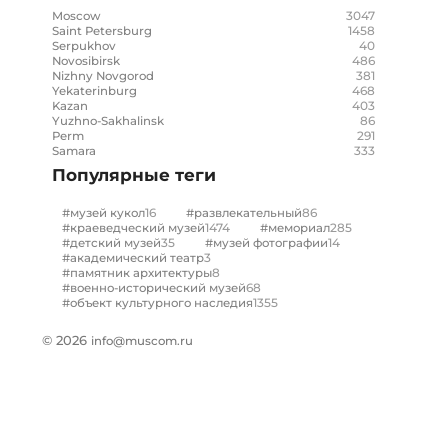
3047
Moscow
1458
Saint Petersburg
40
Serpukhov
486
Novosibirsk
381
Nizhny Novgorod
468
Yekaterinburg
403
Kazan
86
Yuzhno-Sakhalinsk
291
Perm
333
Samara
Популярные теги
16
86
#музей кукол
#развлекательный
1474
285
#краеведческий музей
#мемориал
35
14
#детский музей
#музей фотографии
3
#академический театр
8
#памятник архитектуры
68
#военно-исторический музей
1355
#объект культурного наследия
© 2026
info@muscom.ru