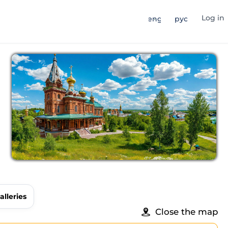
Log in
eng
рус
alleries
Close the map